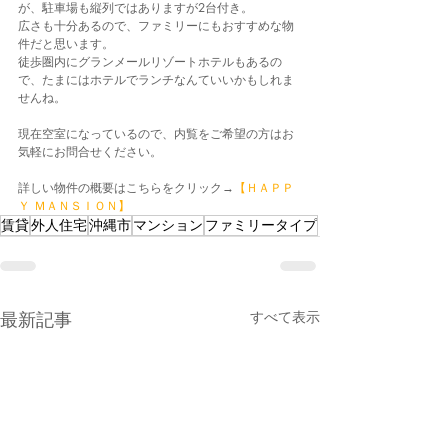
が、駐車場も縦列ではありますが2台付き。
広さも十分あるので、ファミリーにもおすすめな物
件だと思います。
徒歩圏内にグランメールリゾートホテルもあるの
で、たまにはホテルでランチなんていいかもしれま
せんね。
現在空室になっているので、内覧をご希望の方はお
気軽にお問合せください。
詳しい物件の概要はこちらをクリック→
【ＨＡＰＰ
Ｙ ＭＡＮＳＩＯＮ】
賃貸
外人住宅
沖縄市
マンション
ファミリータイプ
最新記事
すべて表示