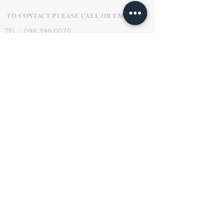
TO CONTACT PLEASE CALL OR EMAIL US:
TEL：098.396.0070
FAX：098.936.0100
〒901-2317
沖縄県中頭郡北中城村字瑞慶覧411番地2
CONTACT FORM: