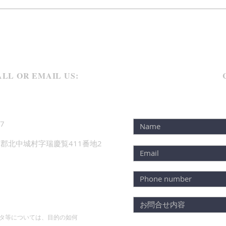
に長
に入
ＨＡＰＰＹ ＭＡＮＳＩＯＮ
す。
１Ｆ
って
LL OR EMAIL US:
7
郡北中城村字瑞慶覧411番地2
タ等については、目的の如何