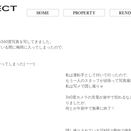
HOME
PROPERTY
REND
360度写真を写してきました。
ている間に梅雨に入ってしまったので、
、
ってしまった( 一一)
私は運転手として付いて行ったので、
もう一人のスタッフが頑張って写真撮
私は写メで隠し撮りｗ
360度カメラの充電が途中で切れる
りましたが、
何とか午前中で無事に終了！
隠し撮りされているSTAFFは夢中で