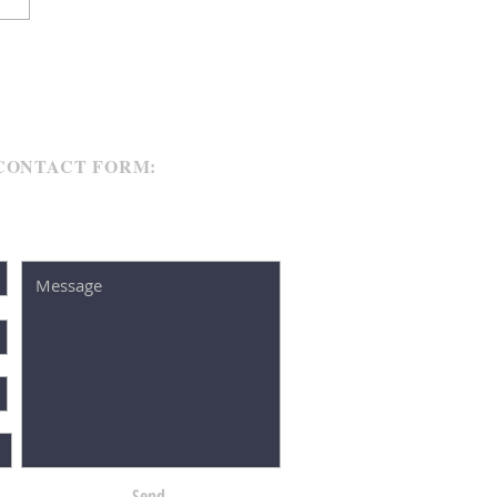
袖です。 来月には沖縄梅雨
る時期なのに、変な感じで
 鹿児島は地震が頻繁に起こ
ますけど怖いですね。...
CONTACT FORM:
Send