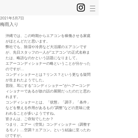
2021年5月7日
梅雨入り
沖縄では、この時期からエアコンを稼働させる家庭
がほとんどだと思います。
弊社でも、除湿や冷房など大活躍のエアコンです
が、先日スタッフの一人が”エアコン”の正式名称ま
たは、略語なのかという話題になりまして。
エアーコンディショナーの略ということが分かった
のですが...
コンディショナーとは？リンス？という更なる疑問
が生まれたようでした。
普段、耳にする”コンディショナー”がヘアーコンデ
ィショナーであるが故の話の展開だったのだと思わ
れます。
コンディショナーとは、「状態」「調子」「条件」
などを整える作用があるもの”調整”などの意味に使
われることが多いようですね。
皆さんは、ご存知でしたか？
つまり、エアー（空気）コンディショナー（調整す
るモノ）...空調？エアコン。という結論に至ったわ
けですが。