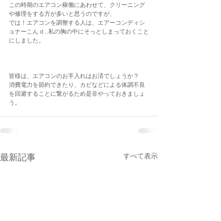
この時期のエアコン稼働にあわせて、クリーニング
や修理をする方が多いと思うのですが、
では！エアコンを調整する人は、エアーコンディシ
ョナーこんｄ..私の胸の中にそっとしまっておくこと
にしました。
皆様は、エアコンのお手入れはお済でしょうか？
消費電力を節約できたり、カビなどによる体調不良
を回避することに繋がるため是非やっておきましょ
う。
最新記事
すべて表示