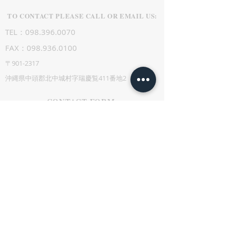
ね。...
TO CONTACT PLEASE CALL OR EMAIL US:
TEL：098.396.0070
FAX：098.936.0100
〒901-2317
沖縄県中頭郡北中城村字瑞慶覧411番地2
CONTACT FORM: