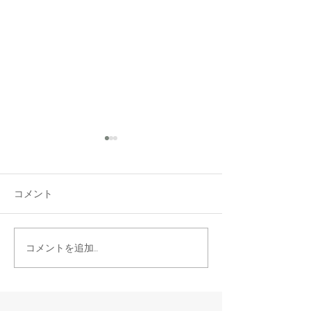
新年度
今年の沖縄の気温
かしい気がします
コメント
らこの時期に長袖
てことなかった気
すけど、私いまだ
ＨＡＰＰＹ ＭＡＮＳＩＯ
コメントを追加…
す。 来月には沖
Ｎ １Ｆ
る時期なのに、変
す。 鹿児島は地
起こってますけど