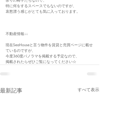
余りの椅子たちなので、
特に何をするスペースでもないのですが、
哀愁漂う感じがとても気に入っております。
不動産情報↓↓
現在SeaHouseと言う物件を賃貸と売買ページに載せ
ているのですが、
今度360度パノラマを掲載する予定なので、
掲載されたらぜひご覧になってください☆
最新記事
すべて表示