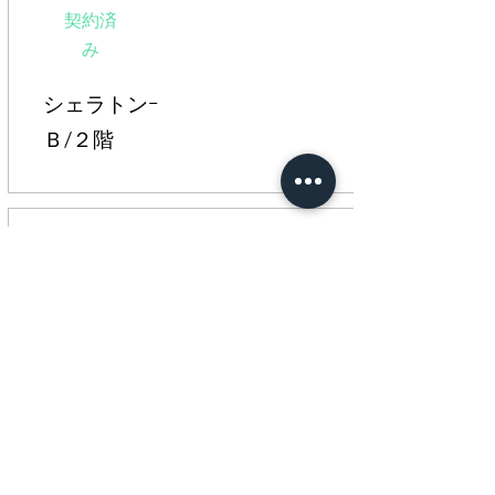
契約済
み
シェラトンｰ
Ｂ/２階
１・２階一括貸し
​＊下層が住宅となっております。床には音
を抑える工夫を
借主様ご自身でしていただ
くことになりますのでご了承ください。
​北中城村喜舎場