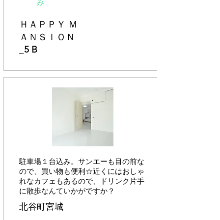
み
ＨＡＰＰＹ Ｍ
ＡＮＳＩＯＮ
_
5 B
​駐車場１台込み。サンエーも目の前な
ので、買い物も便利☆近くにはおしゃ
れなカフェもあるので、ドリンク片手
に散歩なんていかがですか？
北谷町宮城