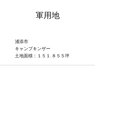
軍用地
浦添市
​キャンプキンザー
​土地面積：１５１.８５５坪