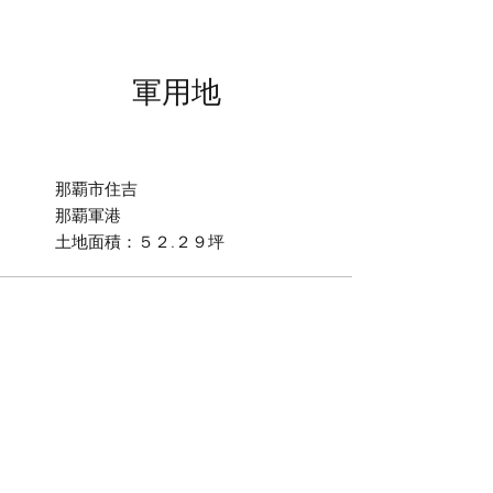
軍用地
那覇市住吉
​那覇軍港
土地面積：５２.２９坪