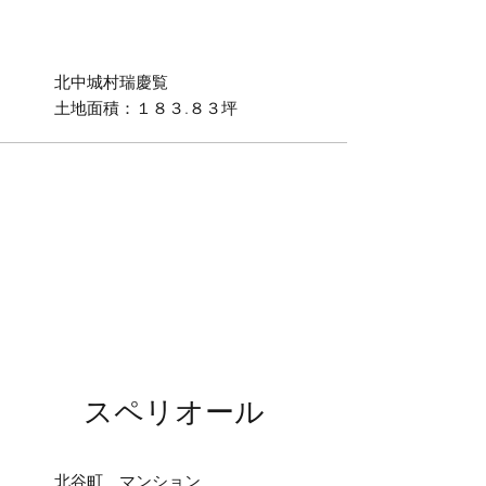
北中城村瑞慶覧
土地面積：１８３.８３坪
スペリオール
北谷町 マンション