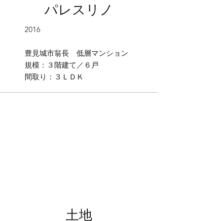
パレスリノ
​2016
​豊見城市翁長 低層マンション
規模：３階建て／６戸
間取り：３ＬＤＫ
土地