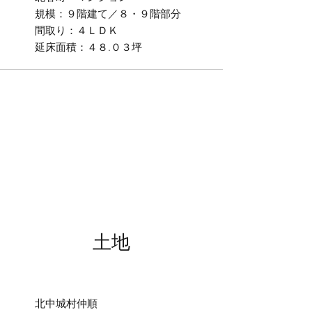
規模：９階建て／８・９階部分
間取り：４ＬＤＫ
延床面積：４８.０３坪
土地
北中城村仲順