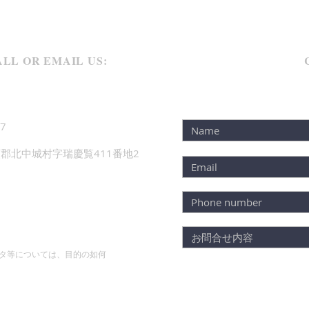
LL OR EMAIL US:
7
郡北中城村字瑞慶覧411番地2
タ等については、目的の如何