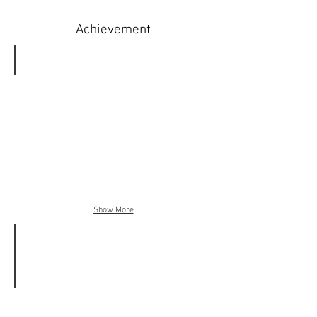
​Achievement
PALAZZO STELLA
規
模：
８
階
建
て
／
４
２
戸
Show More
間
取
り：
２
Ｌ
Ｄ
Ｋ
～
軍用地【那覇軍港】
３
土