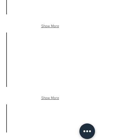
３
１.
３
１
スペリオールマンション
坪
Show More
規
土
模：
地
９
面
階
積：
建
９
て
４.
／
５
８・
１
９
坪
階
部
分
間
取
グランヒル経塚シティー
り：
Show More
規
４
模：
Ｌ
８
Ｄ
階
Ｋ
建
延
て
床
／
面
４
積：
北中城村仲順 土地
２