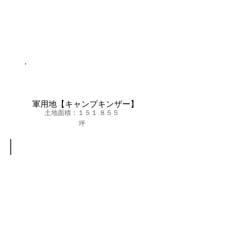
Ｌ
地
Ｄ
面
Ｋ
積：
５
２.
２
９
坪
軍用地【キャンプキンザー】
土地面積：１５１.８５５
坪
PalaceLino
規
模：
３
階
建
て
／