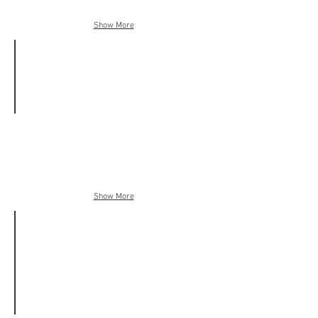
６
戸
Show More
間
取
り：
３
Ｌ
Ｄ
Ｋ
知花_外人住宅
規
模：
戸
建
て
Show More
間
取
り：
２
Ｌ
Ｄ
Ｋ
建
物
面
積：