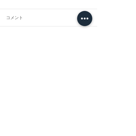
Open
コメント
NEW OFFICE☆
コメントを追加…
TO CONTACT PLEASE CALL OR EMAIL US:
TEL：098.396.0070
FAX：098.936.0100
〒901-2317
沖縄県中頭郡北中城村字瑞慶覧411番地2
CONTACT FORM: