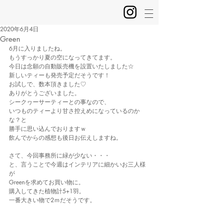
2020年6月4日
Green
6月に入りましたね。
もうすっかり夏の空になってきてます。
今日は念願の自動販売機を設置いたしました☆
新しいティーも発売予定だそうです！
お試しで、数本頂きました♡
ありがとうございました。
シークヮーサーティーとの事なので、
いつものティーより甘さ控えめになっているのか
な？と
勝手に思い込んでおりますｗ
飲んでからの感想も後日お伝えしますね。
さて、今回事務所に緑が少ない・・・
と、言うことで今週はインテリアに細かいお三人様
が
Greenを求めてお買い物に。
購入してきた植物計5+1羽。
一番大きい物で2ｍだそうです。