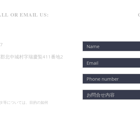
LL OR EMAIL US:
7
郡北中城村字瑞慶覧411番地2
タ等については、目的の如何