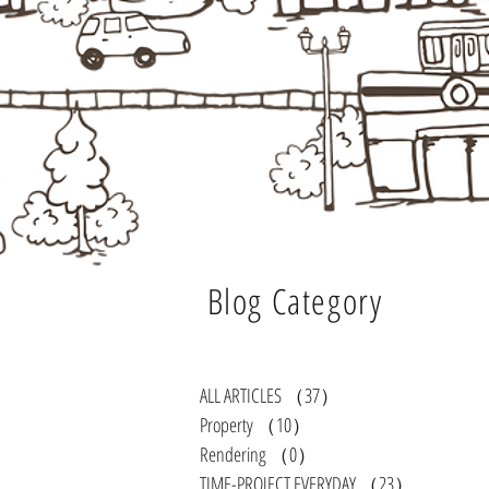
​ Blog Category
ALL ARTICLES
（37）
37件の記事
Property
（10）
10件の記事
Rendering
（0）
0件の記事
TIME-PROJECT EVERYDAY
（23）
23件の