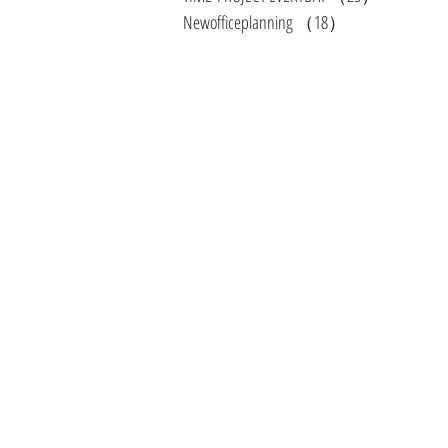
Newofficeplanning
（18）
18件の記事