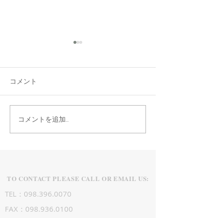
新年度
今年の沖縄の気温はどこかお
かしい気がします。 平年な
コメント
らこの時期に長袖を着るなん
謹賀新年２０２
てことなかった気がするんで
すけど、私いまだに長袖で
コメントを追加…
す。 来月には沖縄梅雨に入
る時期なのに、変な感じで
す。 鹿児島は地震が頻繁に
起こってますけど怖いです
ね。...
TO CONTACT PLEASE CALL OR EMAIL US:
TEL：098.396.0070
FAX：098.936.0100